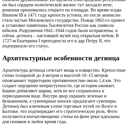
он был сердцем политической жизни: тут заседало вече,
решения принимались открыто на площади. Во время осады
Иваном III в 1471 году крепость устояла, но после аннексии
стала частью Московского государства. Пожар 1862-го привел
к установке памятника Тысячелетия России как символа
юбилея. Разрушения 1941–1944 годов были исправлены, и
сейчас детинец – настоящий музей под открытым небом. В
1727-м Екатерина I преподнесла его в дар Петру II, что
подчеркнуло его статус.
Архитектурные особенности детинца
Архитектура детинца сочетает мощь и изящество. Крепостные
стены толщиной до 4 метров и высотой 10–15 метров
опоясывают территорию протяженностью около 1,4 км. Это
создает ощущение неприступности, где история оживает.
Башни добавляют шарма, хотя не все сохранились в
первозданном виде. Внутри двор украшен зеленью и
булыжником, а сувенирные киоски предлагают сувениры.
Детинец был ключевым узлом торговых путей по Волге и
Балтике, что подтверждает его стратегическую роль. Фото
получаются впечатляющими: стены на фоне реки идеальны
для снимков в любое время года.