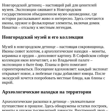
Новгородский детинец – настоящий рай для ценителей
музеев. Экспозиции оживают в Новгородском
государственном объединенном музее-заповеднике, где
истории рассказывают живо и интересно. Здесь сочетаются
иконы, оружие и фольклорные элементы, включая домик
Никитки – отсылку к местным легендам.
Новгородский музей и его коллекции
Музей в новгородском детинце – настоящая сокровищница.
Иконы сияют золотом, а археологические находки – монеты,
керамика и орудия – дополняют картину. В Софийском соборе
коллекция икон впечатляет, а во Владычной палате –
экспозиции о быте бояр. Планы и фото помогают
сориентироваться. Посещение вдохновляет: каждый экспонат
открывает новое, а любезные гиды добавляют юмора. После
экскурсий хочется попробовать местные блюда, как блины с
икрой.
Археологические находки на территории
Археологические раскопки в детинце – увлекательное
путешествие в прошлое. Здесь обнаружены остатки построек,
монеты и оружие тысячелетней давности. Внутренний двор –