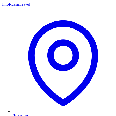
InfoRussiaTravel
Локации