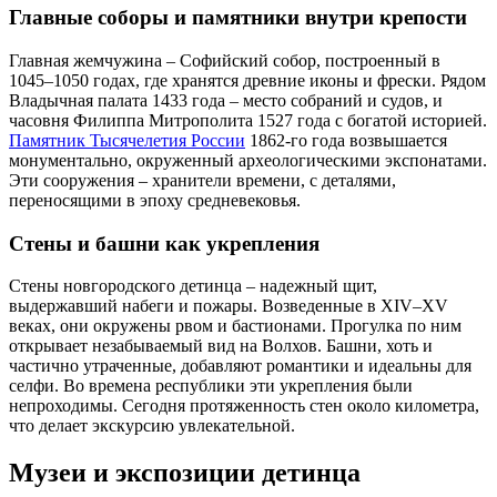
Главные соборы и памятники внутри крепости
Главная жемчужина – Софийский собор, построенный в
1045–1050 годах, где хранятся древние иконы и фрески. Рядом
Владычная палата 1433 года – место собраний и судов, и
часовня Филиппа Митрополита 1527 года с богатой историей.
Памятник Тысячелетия России
1862-го года возвышается
монументально, окруженный археологическими экспонатами.
Эти сооружения – хранители времени, с деталями,
переносящими в эпоху средневековья.
Стены и башни как укрепления
Стены новгородского детинца – надежный щит,
выдержавший набеги и пожары. Возведенные в XIV–XV
веках, они окружены рвом и бастионами. Прогулка по ним
открывает незабываемый вид на Волхов. Башни, хоть и
частично утраченные, добавляют романтики и идеальны для
селфи. Во времена республики эти укрепления были
непроходимы. Сегодня протяженность стен около километра,
что делает экскурсию увлекательной.
Музеи и экспозиции детинца