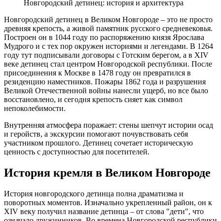
Новгородский детинец: история и архитектура
Новгородский детинец в Великом Новгороде – это не просто
древняя крепость, а живой памятник русского средневековья.
Построен он в 1044 году по распоряжению князя Ярослава
Мудрого и с тех пор окружен историями и легендами. В 1264
году тут подписывали договоры с Готским берегом, а в XIV
веке детинец стал центром Новгородской республики. После
присоединения к Москве в 1478 году он превратился в
резиденцию наместников. Пожары 1862 года и разрушения
Великой Отечественной войны нанесли ущерб, но все было
восстановлено, и сегодня крепость сияет как символ
непоколебимости.
Внутренняя атмосфера поражает: стены шепчут истории осад
и геройств, а экскурсии помогают почувствовать себя
участником прошлого. Детинец сочетает историческую
ценность с доступностью для посетителей.
История кремля в Великом Новгороде
История новгородского детинца полна драматизма и
поворотных моментов. Изначально укрепленный район, он к
XIV веку получил название детинца – от слова "дети", что
означало дружинников. Во времена Новгородской республики