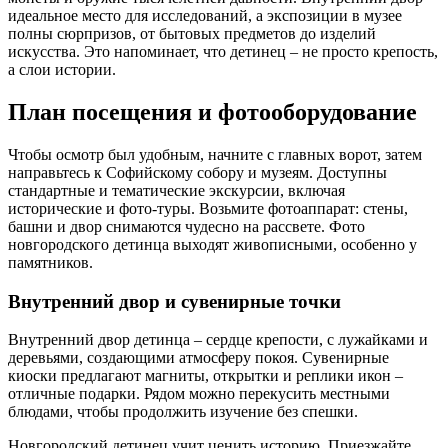
идеальное место для исследований, а экспозиции в музее
полны сюрпризов, от бытовых предметов до изделий
искусства. Это напоминает, что детинец – не просто крепость,
а слои истории.
План посещения и фотооборудование
Чтобы осмотр был удобным, начните с главных ворот, затем
направьтесь к Софийскому собору и музеям. Доступны
стандартные и тематические экскурсии, включая
исторические и фото-туры. Возьмите фотоаппарат: стены,
башни и двор снимаются чудесно на рассвете. Фото
новгородского детинца выходят живописными, особенно у
памятников.
Внутренний двор и сувенирные точки
Внутренний двор детинца – сердце крепости, с лужайками и
деревьями, создающими атмосферу покоя. Сувенирные
киоски предлагают магниты, открытки и реплики икон –
отличные подарки. Рядом можно перекусить местными
блюдами, чтобы продолжить изучение без спешки.
Новгородский детинец учит ценить историю. Приезжайте,