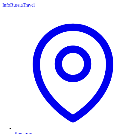
InfoRussiaTravel
Локации