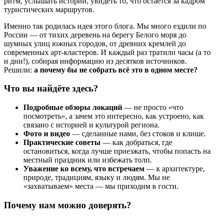
ритм, услышать истории, увидеть то, что остаётся за кадром
туристических маршрутов.
Именно так родилась идея этого блога. Мы много ездили по
России — от тихих деревень на берегу Белого моря до
шумных улиц южных городов, от древних кремлей до
современных арт-кластеров. И каждый раз тратили часы (а то
и дни!), собирая информацию из десятков источников.
Решили:
а почему бы не собрать всё это в одном месте?
Что вы найдёте здесь?
Подробные обзоры локаций
— не просто «что
посмотреть», а зачем это интересно, как устроено, как
связано с историей и культурой региона.
Фото и видео
— сделанные нами, без стоков и клише.
Практические советы
— как добраться, где
остановиться, когда лучше приезжать, чтобы попасть на
местный праздник или избежать толп.
Уважение ко всему, что встречаем
— к архитектуре,
природе, традициям, языку и людям. Мы не
«захватываем» места — мы приходим в гости.
Почему нам можно доверять?