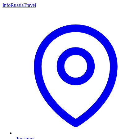
InfoRussiaTravel
Локации