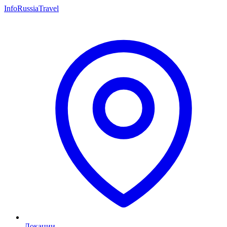
InfoRussiaTravel
Локации