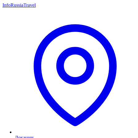
InfoRussiaTravel
Локации