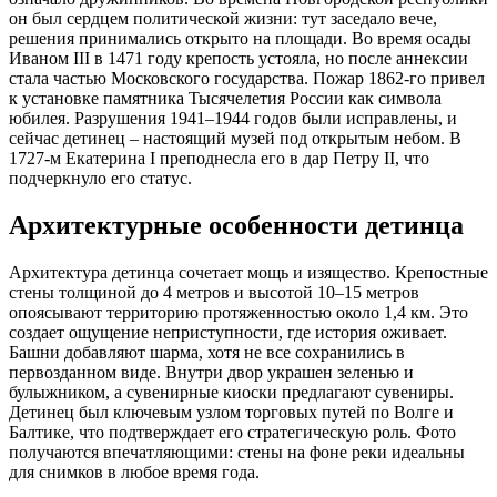
он был сердцем политической жизни: тут заседало вече,
решения принимались открыто на площади. Во время осады
Иваном III в 1471 году крепость устояла, но после аннексии
стала частью Московского государства. Пожар 1862-го привел
к установке памятника Тысячелетия России как символа
юбилея. Разрушения 1941–1944 годов были исправлены, и
сейчас детинец – настоящий музей под открытым небом. В
1727-м Екатерина I преподнесла его в дар Петру II, что
подчеркнуло его статус.
Архитектурные особенности детинца
Архитектура детинца сочетает мощь и изящество. Крепостные
стены толщиной до 4 метров и высотой 10–15 метров
опоясывают территорию протяженностью около 1,4 км. Это
создает ощущение неприступности, где история оживает.
Башни добавляют шарма, хотя не все сохранились в
первозданном виде. Внутри двор украшен зеленью и
булыжником, а сувенирные киоски предлагают сувениры.
Детинец был ключевым узлом торговых путей по Волге и
Балтике, что подтверждает его стратегическую роль. Фото
получаются впечатляющими: стены на фоне реки идеальны
для снимков в любое время года.