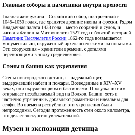
Главные соборы и памятники внутри крепости
Главная жемчужина – Софийский собор, построенный в
1045–1050 годах, где хранятся древние иконы и фрески. Рядом
Владычная палата 1433 года – место собраний и судов, и
часовня Филиппа Митрополита 1527 года с богатой историей.
Памятник Тысячелетия России
1862-го года возвышается
монументально, окруженный археологическими экспонатами.
Эти сооружения – хранители времени, с деталями,
переносящими в эпоху средневековья.
Стены и башни как укрепления
Стены новгородского детинца – надежный щит,
выдержавший набеги и пожары. Возведенные в XIV–XV
веках, они окружены рвом и бастионами. Прогулка по ним
открывает незабываемый вид на Волхов. Башни, хоть и
частично утраченные, добавляют романтики и идеальны для
селфи. Во времена республики эти укрепления были
непроходимы. Сегодня протяженность стен около километра,
что делает экскурсию увлекательной.
Музеи и экспозиции детинца