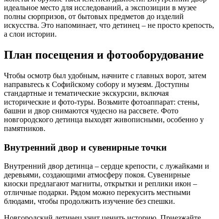
идеальное место для исследований, а экспозиции в музее
полны сюрпризов, от бытовых предметов до изделий
искусства. Это напоминает, что детинец – не просто крепость,
а слои истории.
План посещения и фотооборудование
Чтобы осмотр был удобным, начните с главных ворот, затем
направьтесь к Софийскому собору и музеям. Доступны
стандартные и тематические экскурсии, включая
исторические и фото-туры. Возьмите фотоаппарат: стены,
башни и двор снимаются чудесно на рассвете. Фото
новгородского детинца выходят живописными, особенно у
памятников.
Внутренний двор и сувенирные точки
Внутренний двор детинца – сердце крепости, с лужайками и
деревьями, создающими атмосферу покоя. Сувенирные
киоски предлагают магниты, открытки и реплики икон –
отличные подарки. Рядом можно перекусить местными
блюдами, чтобы продолжить изучение без спешки.
Новгородский детинец учит ценить историю. Приезжайте,