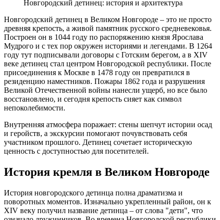
Новгородский детинец: история и архитектура
Новгородский детинец в Великом Новгороде – это не просто
древняя крепость, а живой памятник русского средневековья.
Построен он в 1044 году по распоряжению князя Ярослава
Мудрого и с тех пор окружен историями и легендами. В 1264
году тут подписывали договоры с Готским берегом, а в XIV
веке детинец стал центром Новгородской республики. После
присоединения к Москве в 1478 году он превратился в
резиденцию наместников. Пожары 1862 года и разрушения
Великой Отечественной войны нанесли ущерб, но все было
восстановлено, и сегодня крепость сияет как символ
непоколебимости.
Внутренняя атмосфера поражает: стены шепчут истории осад
и геройств, а экскурсии помогают почувствовать себя
участником прошлого. Детинец сочетает историческую
ценность с доступностью для посетителей.
История кремля в Великом Новгороде
История новгородского детинца полна драматизма и
поворотных моментов. Изначально укрепленный район, он к
XIV веку получил название детинца – от слова "дети", что
означало дружинников. Во времена Новгородской республики