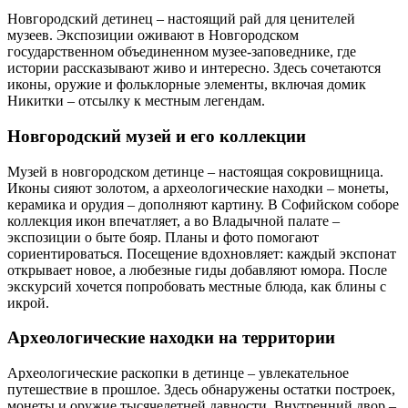
Новгородский детинец – настоящий рай для ценителей
музеев. Экспозиции оживают в Новгородском
государственном объединенном музее-заповеднике, где
истории рассказывают живо и интересно. Здесь сочетаются
иконы, оружие и фольклорные элементы, включая домик
Никитки – отсылку к местным легендам.
Новгородский музей и его коллекции
Музей в новгородском детинце – настоящая сокровищница.
Иконы сияют золотом, а археологические находки – монеты,
керамика и орудия – дополняют картину. В Софийском соборе
коллекция икон впечатляет, а во Владычной палате –
экспозиции о быте бояр. Планы и фото помогают
сориентироваться. Посещение вдохновляет: каждый экспонат
открывает новое, а любезные гиды добавляют юмора. После
экскурсий хочется попробовать местные блюда, как блины с
икрой.
Археологические находки на территории
Археологические раскопки в детинце – увлекательное
путешествие в прошлое. Здесь обнаружены остатки построек,
монеты и оружие тысячелетней давности. Внутренний двор –