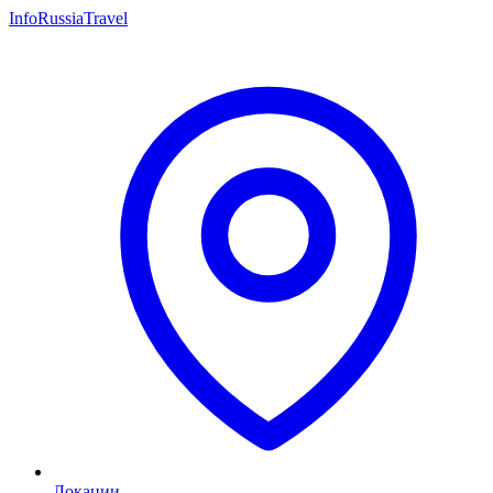
InfoRussiaTravel
Локации